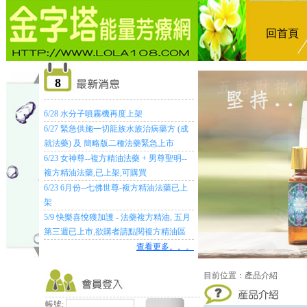
回首頁
8
6/28 水分子噴霧機再度上架
6/27 緊急供施一切龍族水族治病藥方 (成
就法藥) 及 簡略版二種法藥緊急上市
6/23 女神尊--複方精油法藥 + 男尊聖明--
複方精油法藥,已上架,可購買
6/23 6月份--七佛世尊-複方精油法藥已上
架
5/9 快樂喜悅獲加護 - 法藥複方精油, 五月
第三週已上市,欲購者請點閱複方精油區
查看更多。。。
目前位置：產品介紹
帳號: