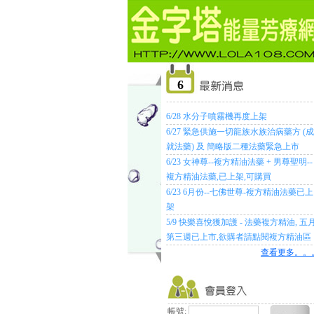
6
6/28 水分子噴霧機再度上架
6/27 緊急供施一切龍族水族治病藥方 (成
就法藥) 及 簡略版二種法藥緊急上市
6/23 女神尊--複方精油法藥 + 男尊聖明--
複方精油法藥,已上架,可購買
6/23 6月份--七佛世尊-複方精油法藥已上
架
5/9 快樂喜悅獲加護 - 法藥複方精油, 五
第三週已上市,欲購者請點閱複方精油區
查看更多。。
帳號: