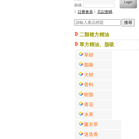
密碼:
》
註冊會員
》
忘記密碼
搜尋
二類複方精油
單方精油、脂吸
草樹
脂吸
大樹
香料
樹脂
香花
水果
薰衣草
迷迭香