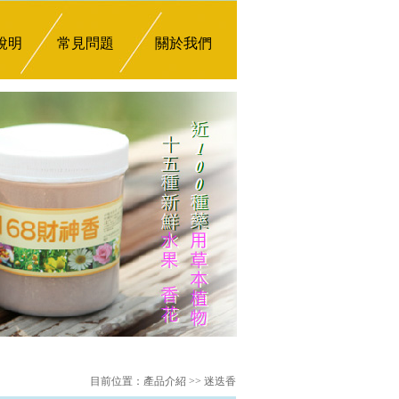
說明
常見問題
關於我們
目前位置：產品介紹 >> 迷迭香