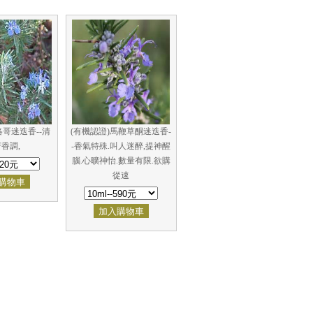
洛哥迷迭香--清
(有機認證)馬鞭草酮迷迭香-
香調,
-香氣特殊.叫人迷醉,提神醒
腦.心曠神怡.數量有限.欲購
從速